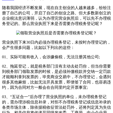
随着我国经济不断发展，现在自主创业的人越来越多，纷纷注
册了自己的公司，开启了自己的创业之路。但大多数新创立的
企业税法意识薄弱，认为办理完营业执照后，可以先不办理税
务登记的。那么营业执照下来是否需要办理税务登记呢？
营业执照下来30日内必须办理税务登记，未按时办理登记的，
会产生很多问题，比如以下列出的这些：
01、实际可能有收入，会涉嫌偷税，无法注册其他公司;
02、拖延登记，就是税务部门没有主动去处罚你，但当你需要
到税务部门领取发票的时候，是必须补缴税款并交纳一定罚款
才能顺利拿到发票的，毕竟商业交易中，不办理登记，会遇到
很多其他麻烦，比如无法开具发票，即便签了合同，也容易违
约，因为合同对方一般会在合同里约定开票事宜;
03、“五证合一”后办理了营业执照的单位，未办理税务登记
的，需办理涉税信息补录，对拒不办理税务登记或信息补录的
各类市场主体，除依据税收征管法处罚外，还将判定其为失信
行为，相关信息将传递至同级发改委、工商局、中小企业局、