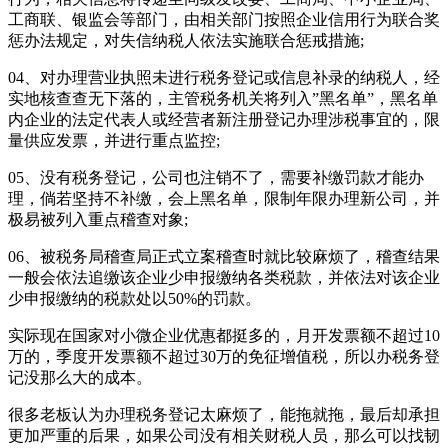
工商联、银监会等部门，由相关部门按照企业信用行为联合奖
惩办法规定，对失信纳税人依法实施联合惩戒措施;
04、对办理营业执照未进行税务登记或信息补录的纳税人，经
实地核查查无下落的，主管税务机关将列入”黑名单”，黑名单
内企业的法定代表人或经营者新注册登记办理涉税事宜的，限
量供应发票，并进行重点监控;
05、没有税务登记，公司也注销不了，需要补缴罚款才能办
理，倘若坚持不补缴，会上黑名单，限制年限办理新公司，并
极易被列入重点稽查对象;
06、被税务局稽查局正式立案稽查时就比较麻烦了，稽查结果
一般会依法追缴该企业少申报缴纳各类税款，并依法对该企业
少申报缴纳的税款处以50%的罚款。
实际现在国家对小微企业优惠都挺多的，月开发票额不超过10
万的，季度开发票额不超过30万的免征增值税，所以办税务登
记没那么大的成本。
很多老板认为办理税务登记太麻烦了，能拖就拖，最后却承担
更加严重的后果，如果公司没有相关财税人员，那么可以找韧