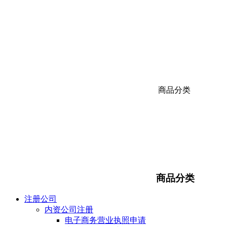
商品分类
商品分类
注册公司
内资公司注册
电子商务营业执照申请