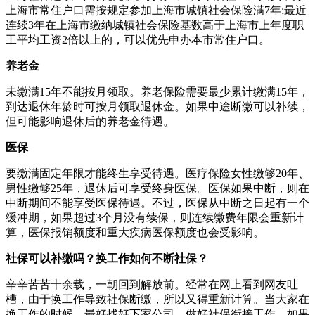
上海市常住户口需按规定参加上海市城镇社会保险满7年;最近
连续3年在上海市缴纳城镇社会保险基数高于上海市上年度职
工平均工资2倍以上的，可以优先申办本市常住户口。
养老金
未缴满15年不能按月领取。养老保险需要最少累计缴满15年，
到达退休年龄时可按月领取退休金。如果中途断缴可以补续，
但可能影响退休后的养老金待遇。
医保
要缴满固定年限才能终生享受待遇。医疗保险女性缴够20年、
男性缴够25年，退休后可享受终身医保。医保如果中断，则在
中断期间不能享受医保待遇。不过，医保从中断之日起有一个
缓冲期，如果超过3个月没有续保，则连续缴费年限会重新计
算，医保报销额度和重大疾病医保额度也会受影响。
社保可以补缴吗？换工作如何不断社保？
辛辛苦苦十余载，一朝回到解放前。经常在网上看到网友吐
槽，由于换工作导致社保断缴，所以又得重新计算。当大家在
换工作的时候，最好找好下家公司，做好社保衔接工作，如果