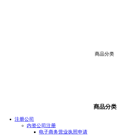
商品分类
商品分类
注册公司
内资公司注册
电子商务营业执照申请