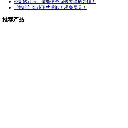
公司转让后，这些债务问题要谨慎处理！
【热度】奔驰正式道歉！税务局见！
推荐产品
上海落户代办
¥
100.00
上海居住证积分
¥
4,999.00
¥
10,000.00
上海留学生落户
¥
8,000.00
¥
15,000.00
【政府园区直招】上海注册公司O元注册，提供地址，3
¥
1.00
¥
500.00
刻章备案
¥
500.00