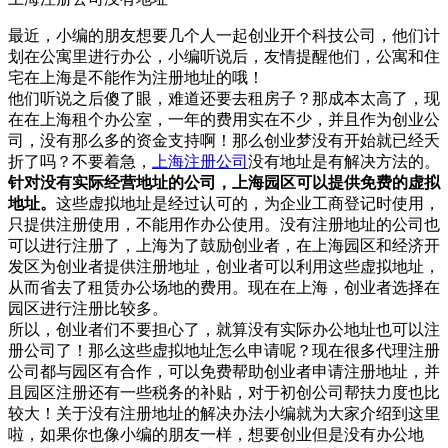
最近，小编的朋友想要几个人一起创业开个科技公司，他们计
划在公寓里进行办公，小编听说后，友情提醒他们，公寓和住
宅在上海是不能作为注册地址的哦！
他们听说之后傻了眼，难道还要去租房子？那成本太高了，现
在在上海租个办公室，一年的费用实在不少，并且作为创业公
司，没有那么多的资金支持啊！那么创业梦没有开始就已经夭
折了吗？不要着急，
上海注册公司
没有地址是有解决方法的。
针对没有实际经营地址的公司，上海园区可以提供免费的虚拟
地址。
这些虚拟地址是经过认可的，为企业工商登记时使用，
只提供注册使用，不能用作办公使用。没有注册地址的公司也
可以进行注册了，上海为了鼓励创业者，在上海园区和经济开
发区为创业者提供注册地址，创业者可以利用这些虚拟地址，
从而省去了租赁办公场地的费用。现在在上海，创业者选择在
园区进行注册比较多。
所以，创业者们不要担心了，就算没有实际办公地址也可以注
册公司了！那么这些虚拟地址怎么申请呢？现在很多代理注册
公司都与园区有合作，可以免费帮助创业者申请注册地址，并
且园区注册还有一些税务的补贴，对于初创公司帮扶力度也比
较大！关于没有注册地址的解决办法小编就为大家介绍到这里
啦，如果你也像小编的朋友一样，想要创业但是没有办公地