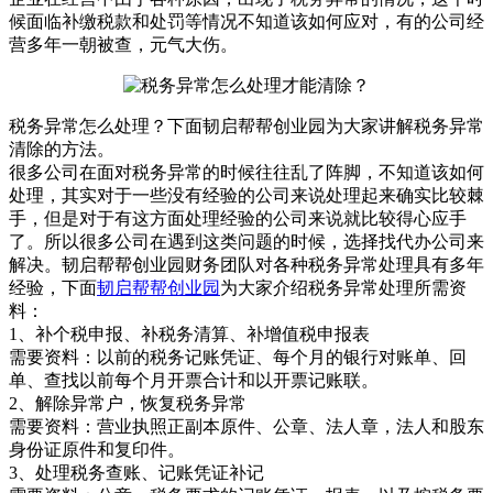
候面临补缴税款和处罚等情况不知道该如何应对，有的公司经
营多年一朝被查，元气大伤。
税务异常怎么处理？下面韧启帮帮创业园为大家讲解税务异常
清除的方法。
很多公司在面对税务异常的时候往往乱了阵脚，不知道该如何
处理，其实对于一些没有经验的公司来说处理起来确实比较棘
手，但是对于有这方面处理经验的公司来说就比较得心应手
了。所以很多公司在遇到这类问题的时候，选择找代办公司来
解决。韧启帮帮创业园财务团队对各种税务异常处理具有多年
经验，下面
韧启帮帮创业园
为大家介绍税务异常处理所需资
料：
1、补个税申报、补税务清算、补增值税申报表
需要资料：以前的税务记账凭证、每个月的银行对账单、回
单、查找以前每个月开票合计和以开票记账联。
2、解除异常户，恢复税务异常
需要资料：营业执照正副本原件、公章、法人章，法人和股东
身份证原件和复印件。
3、处理税务查账、记账凭证补记