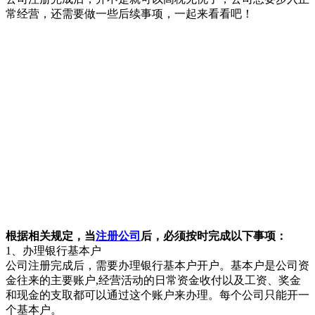
常经营，还需要做一些后续事项，一起来看看吧！
根据相关规定，当
注册公司
后，必须按时完成以下事项：
1、办理银行基本户
公司注册完成后，需要办理银行基本户开户。基本户是公司资
金往来的主要账户,经营活动的日常资金收付以及工资、奖金
和现金的支取都可以通过这个账户来办理。每个公司只能开一
个基本户。
2、记账报税
需先办理税务报到，报到时需提供一名会计的信息(包括姓
名、身份证号、联系电话)。公司成立后一个月起，需要会计
每月记账并向税务机关申报纳税。企业准备好资料到专管所报
到后，税务局将核定企业缴纳税金的种类、税率、申报税金的
时间，及企业的税务专管员。企业日后将根据税务部门核定的
税金进行申报与缴纳。
3、缴纳社保
公司注册完成后，需要在30天内到所在区域管辖的社保局开设
公司社保账户，办理《社保登记证》及CA证书，并和社保、
银行签订三方协议。之后，社保的相关费用会在缴纳社保时自